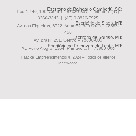
Escritório de Balneário Camboriú, SC:
Rua 1.440, 100, Centro – 88330-537 – Telefone:
(47)
3366-3843 | (47) 9 8826-7925
Escritório de Sinop, MT:
Av. das Figueiras, 6722, Aquarela das Artes – 78555-
458
Escritório de Sorriso, MT:
Av. Brasil, 291, Centro – 78890-000
Escritório de Primavera do Leste, MT:
Av. Porto Alegre, 1364, Primavera I – 78850-000
Haacke Empreendimentos ® 2024 – Todos os direitos
reservados