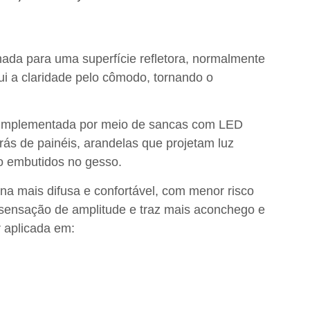
ionada para uma
superfície refletora
, normalmente
bui a claridade pelo cômodo, tornando o
é implementada por meio de
sancas com LED
rás de painéis, arandelas que projetam luz
ão embutidos no gesso
.
orna
mais difusa e confortável
, com menor risco
sensação de amplitude
e traz mais aconchego e
r aplicada em: