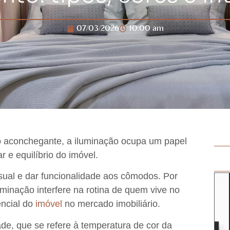
07/03/2026
10:00 am
o aconchegante
, a
iluminação
ocupa um papel
 e equilíbrio do imóvel
.
isual e dar funcionalidade aos cômodos
. Por
luminação
interfere na rotina de quem vive no
encial do
imóvel
no mercado imobiliário
.
ade
, que se refere à temperatura de cor da