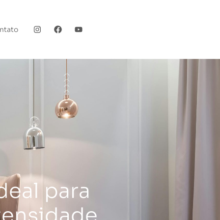
ntato
deal para
ntensidade