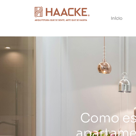
Início
Como esc
apartamen