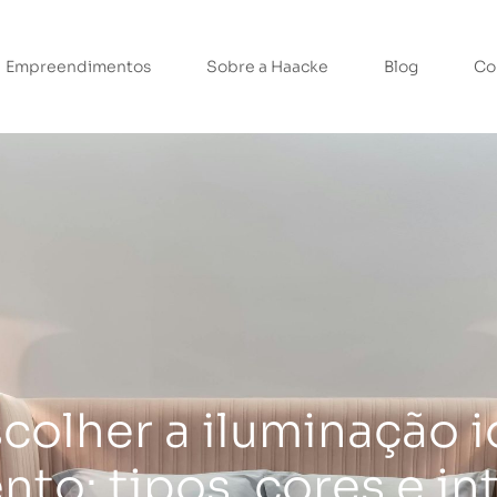
Empreendimentos
Sobre a Haacke
Blog
Co
olher a iluminação i
to: tipos, cores e i