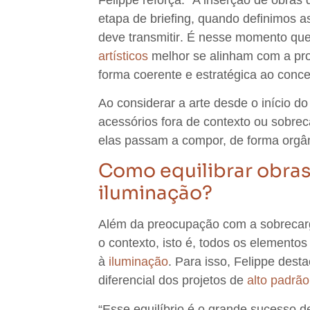
etapa de briefing,
quando definimos as
deve transmitir
. É
nesse momento que s
artísticos
melhor se alinham com a pr
forma coerente e estratégica ao conce
Ao considerar a arte desde o início do
acessórios fora de contexto ou sobre
elas passam a compor, de forma orgâni
Como equilibrar obras 
iluminação?
Além da preocupação com a sobrecar
o contexto, isto é, todos os elementos
à
iluminação
. Para isso, Felippe dest
diferencial dos projetos de
alto padrão
“Esse
equilíbrio é o grande sucesso 