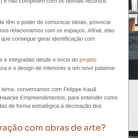
ço e não competem com os demais recursos
rte
têm o poder de comunicar ideias, provocar
 nos relacionamos com os espaços
. Afinal, elas
e que consegue gerar identificação com
e integradas desde o início do
projeto
tura e o design de interiores a um novo patamar
o tema,
conversamos com Felippe Kauã
da Haacke Empreendimentos
, para entender como
das de forma estratégica à decoração dos
ração com obras de arte?