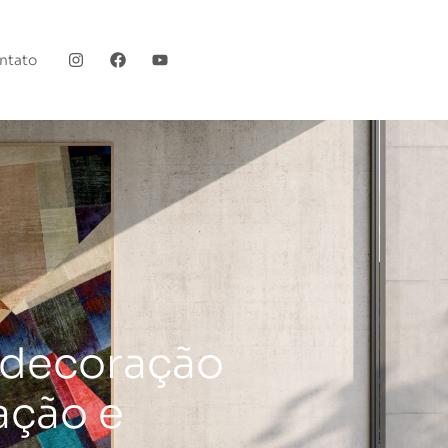
ntato
 decoração
ação e