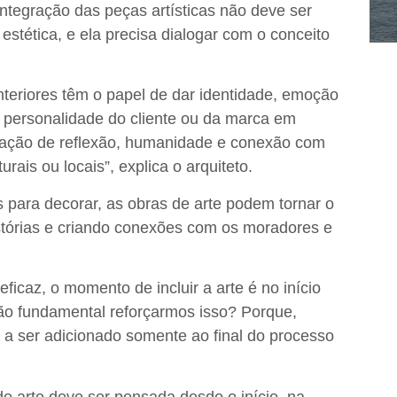
integração das peças artísticas não deve ser
 estética
, e ela precisa dialogar com o conceito
nteriores
têm o papel de dar identidade, emoção
 a personalidade do cliente ou da marca em
ação de reflexão, humanidade e conexão com
rais ou locais”, explica o arquiteto.
s para decorar,
as obras de arte podem tornar o
stórias e criando conexões com os moradores e
eficaz, o
momento de incluir a arte é no início
tão fundamental reforçarmos isso? Porque,
o a ser adicionado somente ao final do processo
de arte deve ser pensada desde o início, na