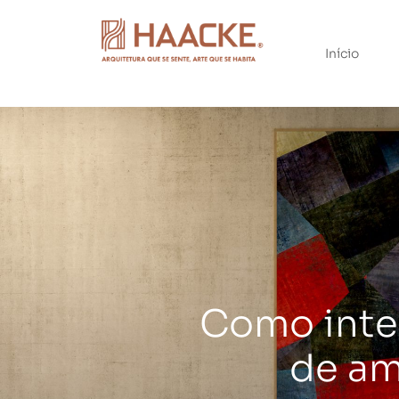
Início
Como integ
de am