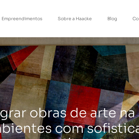
Empreendimentos
Sobre a Haacke
Blog
Co
rar obras de arte na
bientes com sofistic