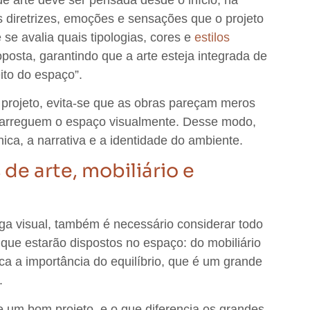
 diretrizes, emoções e sensações que o projeto
e avalia quais tipologias, cores e
estilos
oposta
, garantindo que a arte esteja integrada de
ito do espaço”.
 projeto,
evita-se que as obras pareçam meros
carreguem o espaço visualmente
. Desse modo,
ca, a narrativa e a identidade do ambiente.
de arte, mobiliário e
ga visual,
também é necessário considerar todo
 que estarão dispostos no espaço: do mobiliário
aca a importância do equilíbrio, que é um grande
.
de um bom projeto
, e o que diferencia os grandes