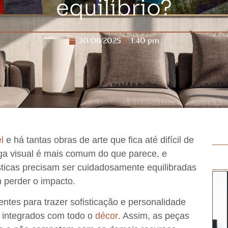
equilíbrio?
30/06/2025
1:40 pm
l
e há tantas obras de arte que fica até difícil de
ga visual é mais comum do que parece
, e
sticas precisam ser cuidadosamente equilibradas
 perder o impacto.
tes para trazer sofisticação e personalidade
 integrados com todo o
décor
. Assim, as
peças