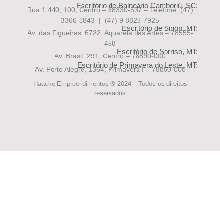
Escritório de Balneário Camboriú, SC:
Rua 1.440, 100, Centro – 88330-537 – Telefone:
(47)
3366-3843 | (47) 9 8826-7925
Escritório de Sinop, MT:
Av. das Figueiras, 6722, Aquarela das Artes – 78555-
458
Escritório de Sorriso, MT:
Av. Brasil, 291, Centro – 78890-000
Escritório de Primavera do Leste, MT:
Av. Porto Alegre, 1364, Primavera I – 78850-000
Haacke Empreendimentos ® 2024 – Todos os direitos
reservados