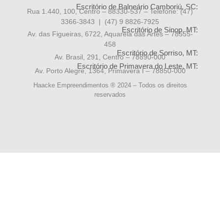
Escritório de Balneário Camboriú, SC:
Rua 1.440, 100, Centro – 88330-537 – Telefone:
(47)
3366-3843 | (47) 9 8826-7925
Escritório de Sinop, MT:
Av. das Figueiras, 6722, Aquarela das Artes – 78555-
458
Escritório de Sorriso, MT:
Av. Brasil, 291, Centro – 78890-000
Escritório de Primavera do Leste, MT:
Av. Porto Alegre, 1364, Primavera I – 78850-000
Haacke Empreendimentos ® 2024 – Todos os direitos
reservados