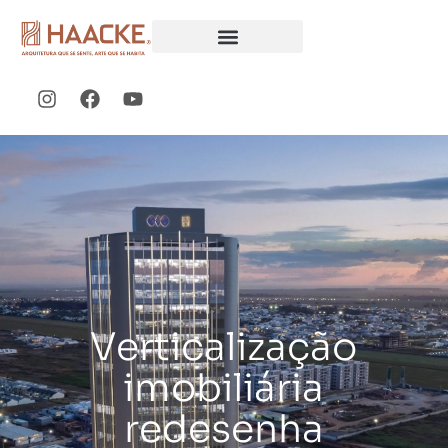
Verticalização
imobiliária
redesenha