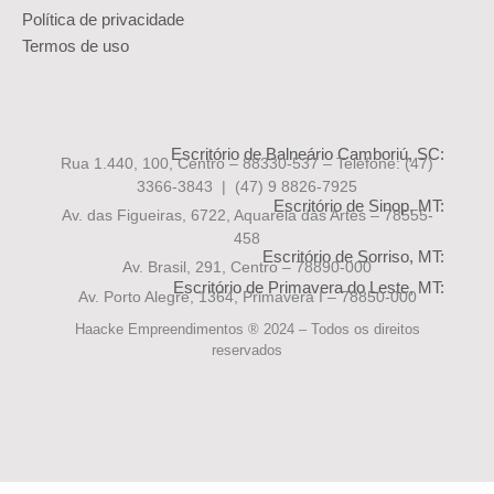
Política de privacidade
Termos de uso
Escritório de Balneário Camboriú, SC:
Rua 1.440, 100, Centro – 88330-537 – Telefone:
(47)
3366-3843 | (47) 9 8826-7925
Escritório de Sinop, MT:
Av. das Figueiras, 6722, Aquarela das Artes – 78555-
458
Escritório de Sorriso, MT:
Av. Brasil, 291, Centro – 78890-000
Escritório de Primavera do Leste, MT:
Av. Porto Alegre, 1364, Primavera I – 78850-000
Haacke Empreendimentos ® 2024 – Todos os direitos
reservados