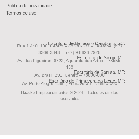
Política de privacidade
Termos de uso
Escritório de Balneário Camboriú, SC:
Rua 1.440, 100, Centro – 88330-537 – Telefone:
(47)
3366-3843 | (47) 9 8826-7925
Escritório de Sinop, MT:
Av. das Figueiras, 6722, Aquarela das Artes – 78555-
458
Escritório de Sorriso, MT:
Av. Brasil, 291, Centro – 78890-000
Escritório de Primavera do Leste, MT:
Av. Porto Alegre, 1364, Primavera I – 78850-000
Haacke Empreendimentos ® 2024 – Todos os direitos
reservados