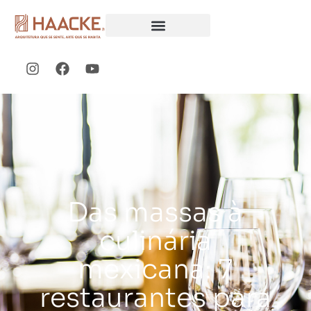
Das massas à
culinária
mexicana: 7
restaurantes para