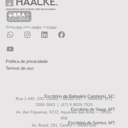
Siga-nos nas redes sociais:
Política de privacidade
Termos de uso
Escritório de Balneário Camboriú, SC:
Rua 1.440, 100, Centro – 88330-537 – Telefone:
(47)
3366-3843 | (47) 9 8826-7925
Escritório de Sinop, MT:
Av. das Figueiras, 6722, Aquarela das Artes – 78555-
458
Escritório de Sorriso, MT:
Av. Brasil, 291, Centro – 78890-000