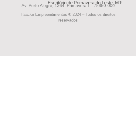
Escritório de Primavera do Leste, MT:
Av. Porto Alegre, 1364, Primavera I – 78850-000
Haacke Empreendimentos ® 2024 – Todos os direitos
reservados