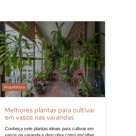
Arquitetura
Melhores plantas para cultivar
em vasos nas varandas
Conheça sete plantas ideais para cultivar em
vasos na varanda e descubra como escolher