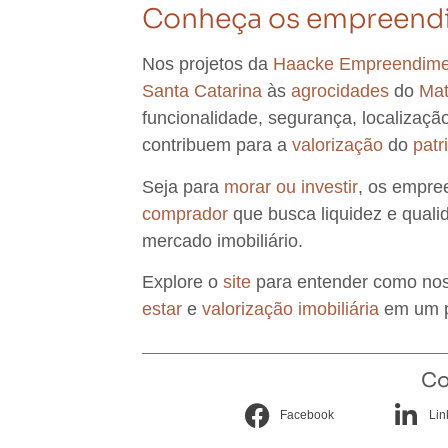
Conheça os empreend
Nos projetos da
Haacke Empreendime
Santa Catarina
às
agrocidades
do
Mat
funcionalidade, segurança, localização
contribuem para a
valorização
do
patr
Seja para
morar ou investir
, os empr
comprador
que busca liquidez e quali
mercado imobiliário.
Explore o
site
para entender como n
estar
e
valorização imobiliária
em um p
Co
Facebook
Lin