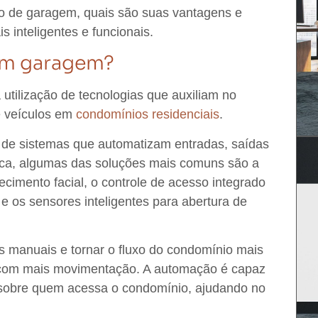
ão de garagem,
quais são suas
vantagens
e
is
inteligentes e funcionais
.
em garagem?
tilização de tecnologias que auxiliam no
e veículos
em
condomínios residenciais
.
o de sistemas que automatizam entradas, saídas
tica, algumas das soluções mais comuns são
a
ecimento facial, o controle de acesso integrado
 e os sensores inteligentes para abertura de
s manuais e tornar o fluxo do condomínio mais
s com mais movimentação. A automação é capaz
 sobre quem acessa o condomínio, ajudando no