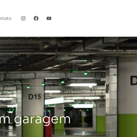
ntato
 em garagem