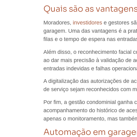
Quais são as vantage
Moradores,
investidores
e gestores
sã
garagem. Uma das vantagens é a
pra
filas e o tempo de espera
nas entradas
Além disso, o
reconhecimento facial
co
ao dar mais
precisão
à validação de ac
entradas indevidas e falhas operacion
A
digitalização das autorizações
de ac
de serviço sejam reconhecidos com 
Por fim, a
gestão condominial
ganha co
acompanhamento do histórico de ace
apenas o
monitoramento
, mas tamb
Automação em garagem 