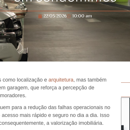
22/05/2026
10:00 am
os como
localização e
arquitetura
, mas também
em garagem
, que reforça a percepção de
moradores.
buem para a
redução das falhas operacionais no
o acesso mais
rápido e seguro
no dia a dia. Isso
consequentemente, a
valorização imobiliária
.