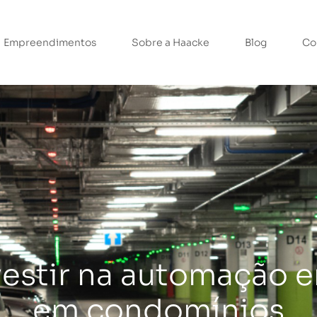
Empreendimentos
Sobre a Haacke
Blog
Co
vestir na automação
em condomínios