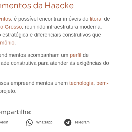
imentos da Haacke
ntos
, é possível encontrar imóveis
do
litoral
de
o Grosso
, reunindo infraestrutura moderna,
 estratégica e diferenciais construtivos que
imônio
.
eendimentos acompanham um
perfil
de
dade construtiva para atender às exigências do
ossos empreendimentos unem
tecnologia
,
bem-
rojeto.
mpartilhe:
kedin
Whatsapp
Telegram