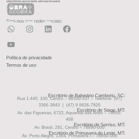
Siga-nos nas redes sociais:
Política de privacidade
Termos de uso
Escritório de Balneário Camboriú, SC:
Rua 1.440, 100, Centro – 88330-537 – Telefone:
(47)
3366-3843 | (47) 9 8826-7925
Escritório de Sinop, MT:
Av. das Figueiras, 6722, Aquarela das Artes – 78555-
458
Escritório de Sorriso, MT:
Av. Brasil, 291, Centro – 78890-000
Escritório de Primavera do Leste, MT:
Av. Porto Alegre, 1364, Primavera I – 78850-000